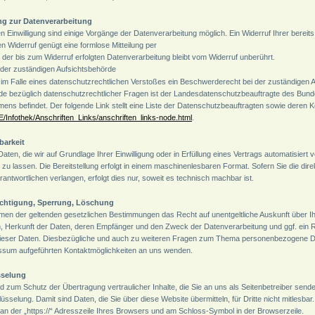
ung zur Datenverarbeitung
n Einwilligung sind einige Vorgänge der Datenverarbeitung möglich. Ein Widerruf Ihrer bereits e
den Widerruf genügt eine formlose Mitteilung per 
 der bis zum Widerruf erfolgten Datenverarbeitung bleibt vom Widerruf unberührt.
der zuständigen Aufsichtsbehörde
n im Falle eines datenschutzrechtlichen Verstoßes ein Beschwerderecht bei der zuständigen 
de bezüglich datenschutzrechtlicher Fragen ist der Landesdatenschutzbeauftragte des Bund
ens befindet. Der folgende Link stellt eine Liste der Datenschutzbeauftragten sowie deren Ko
E/Infothek/Anschriften_Links/anschriften_links-node.html
.
barkeit
aten, die wir auf Grundlage Ihrer Einwilligung oder in Erfüllung eines Vertrags automatisiert v
 zu lassen. Die Bereitstellung erfolgt in einem maschinenlesbaren Format. Sofern Sie die dir
antwortlichen verlangen, erfolgt dies nur, soweit es technisch machbar ist.
ichtigung, Sperrung, Löschung
men der geltenden gesetzlichen Bestimmungen das Recht auf unentgeltliche Auskunft über I
Herkunft der Daten, deren Empfänger und den Zweck der Datenverarbeitung und ggf. ein Re
ieser Daten. Diesbezügliche und auch zu weiteren Fragen zum Thema personenbezogene Da
ressum aufgeführten Kontaktmöglichkeiten an uns wenden.
sselung
 zum Schutz der Übertragung vertraulicher Inhalte, die Sie an uns als Seitenbetreiber send
selung. Damit sind Daten, die Sie über diese Website übermitteln, für Dritte nicht mitlesbar
an der „https://“ Adresszeile Ihres Browsers und am Schloss-Symbol in der Browserzeile.