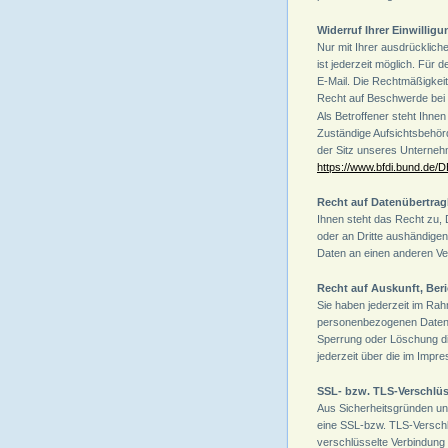
Widerruf Ihrer Einwillig
Nur mit Ihrer ausdrückliche
ist jederzeit möglich. Für 
E-Mail. Die Rechtmäßigkeit
Recht auf Beschwerde bei 
Als Betroffener steht Ihne
Zuständige Aufsichtsbehör
der Sitz unseres Unternehm
https://www.bfdi.bund.de/D
Recht auf Datenübertrag
Ihnen steht das Recht zu, D
oder an Dritte aushändigen
Daten an einen anderen Ver
Recht auf Auskunft, Ber
Sie haben jederzeit im Rah
personenbezogenen Daten, 
Sperrung oder Löschung d
jederzeit über die im Imp
SSL- bzw. TLS-Verschlü
Aus Sicherheitsgründen und
eine SSL-bzw. TLS-Verschlüs
verschlüsselte Verbindung 