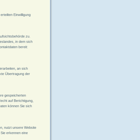
rteilten Einwilligung 
Aufsichtsbehörde zu. 
eslandes, in dem sich 
ntaktdaten bereit: 
erarbeiten, an sich 
ekte Übertragung der 
hre gespeicherten 
cht auf Berichtigung, 
ten können Sie sich 
en, nutzt unsere Website 
. Sie erkennen eine 